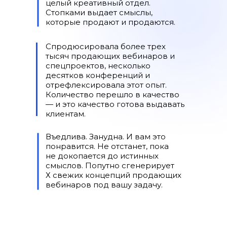
целый креативный отдел.
Стопками выдает смыслы,
которые продают и продаются.
Вебинары как канал продаж: с чего 
построить воронку и считать эффек
Спродюсировала более трех
тысяч продающих вебинаров и
спецпроектов, несколько
13.10.2022
десятков конференций и
отрефлексировала этот опыт.
Количество перешло в качество
— и это качество готова выдавать
клиентам.
Въедлива. Занудна. И вам это
понравится. Не отстанет, пока
не докопается до истинных
смыслов. Попутно сгенерирует
Х свежих концепций продающих
вебинаров под вашу задачу.