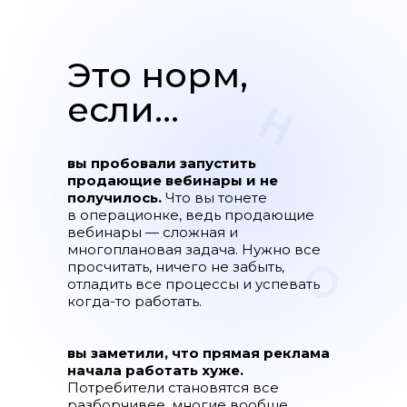
Продающие вебинары
в Латинской Америке
Это норм,
Достигли ROMI 121%
если...
вы пробовали запустить
продающие вебинары и не
получилось.
Что вы тонете
Подробнее →
в операционке, ведь продающие
вебинары — сложная и
многоплановая задача. Нужно все
просчитать, ничего не забыть,
отладить все процессы и успевать
когда-то работать.
вы заметили, что прямая реклама
начала работать хуже.
Потребители становятся все
разборчивее, многие вообще