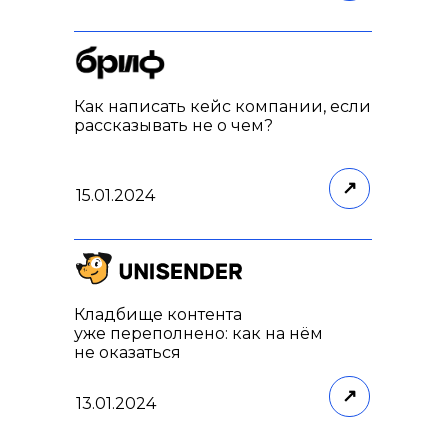
Классический SMM vs сезонный ко
спецпроекты
29.11.2022
Как написать кейс компании, если
рассказывать не о чем?
↗
Вебинары как канал продаж: с чего 
15.01.2024
построить воронку и считать эффек
13.10.2022
Кладбище контента
уже переполнено: как на нём
не оказаться
↗
13.01.2024