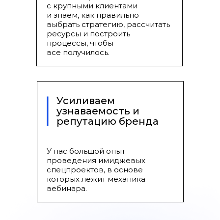
с крупными клиентами
и знаем, как правильно
выбрать стратегию, рассчитать
ресурсы и построить
процессы, чтобы
все получилось.
Запуск вебинарного
направления для Skypro
Увеличили конверсию воронки
в 2,4 раза
Усиливаем
узнаваемость и
Увеличили количество вебинаров
репутацию бренда
в неделю с 1 до 5
У нас большой опыт
проведения имиджевых
Подробнее →
спецпроектов, в основе
которых лежит механика
вебинара.
#Latam