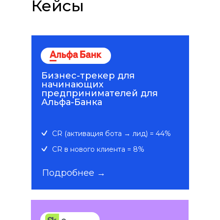
Кейсы
Бизнес-трекер для
начинающих
предпринимателей для
Альфа-Банка
CR (активация бота → лид) = 44%
CR в нового клиента = 8%
Подробнее →