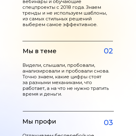
вебинары и обучающие
Подробнее →
спецпроекты с 2018 года. Знаем
тренды и не используем шаблоны,
из самых стильных решений
выберем самое эффективное.
Онбординг-курс
02
Мы в теме
в психотерапию
для Zigmund. Online
Видели, слышали, пробовали,
анализировали и пробовали снова.
Увеличили на 10% количество
Точно знаем, какие цифры стоят
регистраций на платформе
за разными механиками, что
Получили 700 новых лидов
работает, а на что не нужно тратить
по 60 ₽
время и деньги.
Подробнее →
Мы профи
03
Отлаживаем бесперебойное