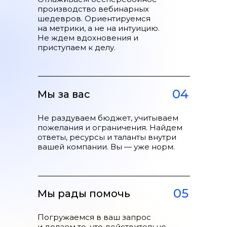
производство вебинарных
шедевров. Ориентируемся
на метрики, а не на интуицию.
Бесплатный интенсив
Не ждем вдохновения и
приступаем к делу.
Skyeng x Ясно: 10 дней,
чтобы наконец выучить
английский
Сделали х 1,5 от плана по оплатам
04
Мы за вас
Увеличили CR лендинга
регистрации до 85%
Не раздуваем бюджет, учитываем
пожелания и ограничения. Найдем
Подробнее →
ответы, ресурсы и таланты внутри
вашей компании. Вы — уже норм.
05
Мы рады помочь
#Индия
Погружаемся в ваш запрос
Как запустить продающие
и делаем то, что действительно