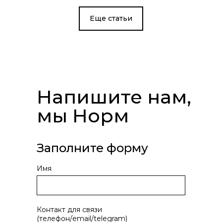
Еще статьи
Напишите нам,
мы Норм
Хакатоны, ассессмент-центр,
микрокомьюнити: неочевидные
идеи спецпроектов для ДПО-
компаний
Заполните форму
↗
25.07.2023
Имя
Контакт для связи
(телефон/email/telegram)
Маркетинг в турбулентное время: