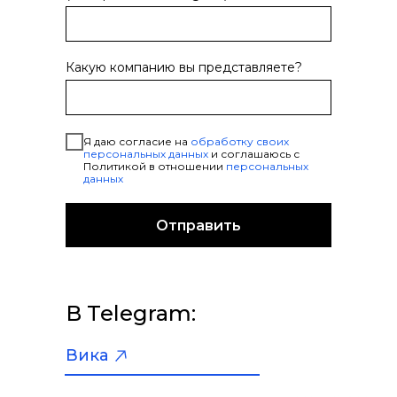
как вебинары и спецпроекты
помогают бизнесу
Какую компанию вы представляете?
↗
06.07.2023
Я даю согласие на
обработку своих
персональных данных
и соглашаюсь с
Политикой в отношении
персональных
данных
Классический SMM vs сезонный
контент: как работают
спецпроекты
Отправить
↗
29.11.2022
В Telegram:
Вика
Как тестировать маркетинговые
гипотезы в 2023