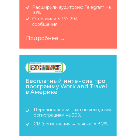
Расширили аудиторию Telegram на
10%
Отправили 3 367 294
сообщения
Подробнее →
Бесплатный интенсив про
программу Work and Travel
в Америке
Перевыполнили план по холодным
регистрациям на 30%
CR (регистрация → заявка) = 8,2%