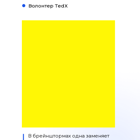
Волонтер TedX
Классический SMM vs сезонный ко
спецпроекты
29.11.2022
В брейнштормах одна заменяет