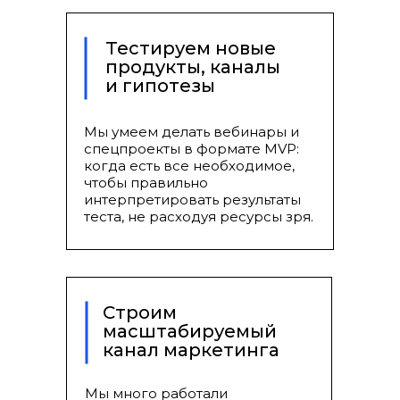
но получили много выводов
Тестируем новые
продукты, каналы
Подробнее →
и гипотезы
Мы умеем делать вебинары и
спецпроекты в формате MVP:
когда есть все необходимое,
#Индонезия
чтобы правильно
интерпретировать результаты
теста, не расходуя ресурсы зря.
Вебинары на рынке
Индонезии для школы
программирования
ROMI = 445%
Строим
Перевыполнили план продаж х3
масштабируемый
канал маркетинга
Подробнее →
Мы много работали